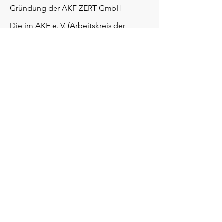
Gründung der AKF ZERT GmbH
Die im AKF e. V. (Arbeitskreis der
Überwachungsgemeinschaften)
organisierten
Überwachungsgemeinschaften
gründen im Juni 2012 die AKF ZERT
GmbH für die Zertifizierung
harmonisierter Bauprodukte, die unter
die EU-Bauproduktenverordnung
fallen.
Alleingesellschafter ist der AKF e. V.
2015
Akkreditierung und Notifizierung der
AKF ZERT GmbH für
Natürliche Rauch- und
Wärmeabzugsgeräte nach EN 12101-2
AKF ZERT erhält als notifizierte Stelle
die Kennnummer „2604“